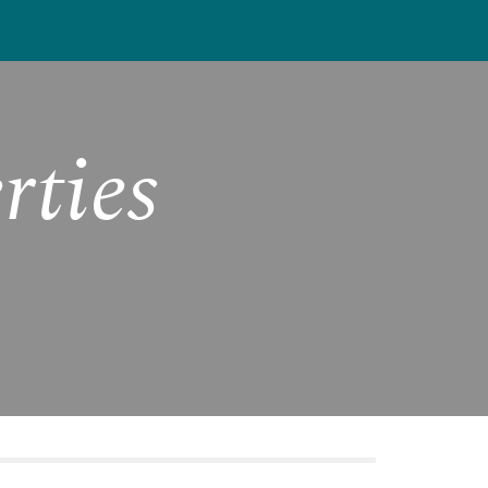
ion
ties 